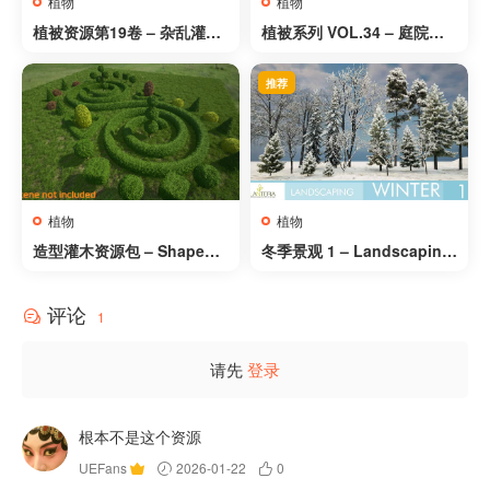
植物
植物
植被资源第19卷 – 杂乱灌木
植被系列 VOL.34 – 庭院植
丛 (Nanite与低多边形) – Fo
物与花卉 – Foliage VOL.34
liage VOL.19 – Scraggly B
– Yard Plants and Flowers
推荐
ushes (Nanite and Low P
(Low Poly)
oly)
植物
植物
造型灌木资源包 – Shaped
冬季景观 1 – Landscaping
Bushes Pack
Winter 1
评论
1
请先
登录
根本不是这个资源
UEFans
2026-01-22
0