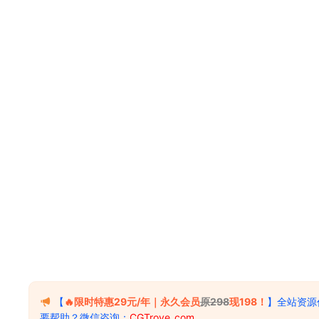
【
🔥限时特惠29元/年｜永久会员
原298
现198！
】全站资源
要帮助？微信咨询：
CGTrove_com