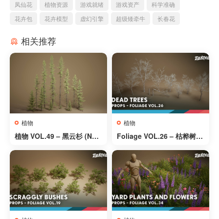
凤仙花
植物资源
游戏就绪
游戏资产
科学准确
花卉包
花卉模型
虚幻引擎
超级矮牵牛
长春花
相关推荐
植物
植物
植物 VOL.49 – 黑云杉 (Nani
Foliage VOL.26 – 枯桦树
te – 无透明度) – Foliage V
(Nanite + 低多边形) – Folia
OL.49 – Black Spruce (Na
ge VOL.26 – Dead Birch Tr
nite – NO TRANSPARENC
ees (Nanite + Low Poly)
Y)