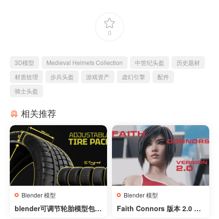
0
3D模型
Medieval Helmets Collection
中世纪头盔
历史题材
材质纹理
步兵头盔
游戏资产
虚幻引擎
配件
骑士头盔
相关推荐
Blender 模型
Blender 模型
blender可调节轮胎模型包 –
Faith Connors 版本 2.0 – n
Adjustable Tire Pack v0.0.
yalicia – Faith Connors V