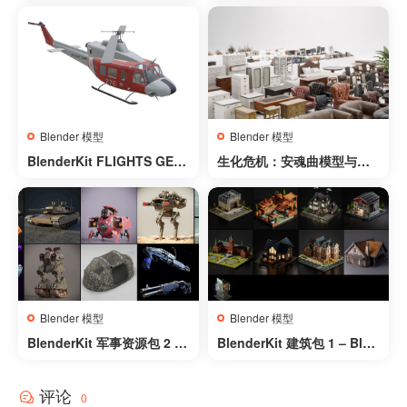
3
ERSION 2.0 nyalicia
Blender 模型
Blender 模型
BlenderKit FLIGHTS GEA
生化危机：安魂曲模型与资
R 飞机全系列 – BlenderKit
产合集 – Resident Evil Req
FLIGHTS GEAR Aircrafts
uiem Models and Assets
Full Collection
Collection
Blender 模型
Blender 模型
BlenderKit 军事资源包 2 –
BlenderKit 建筑包 1 – Blen
BlenderKit Military Pack 2
derKit Architecture Pack 1
评论
0