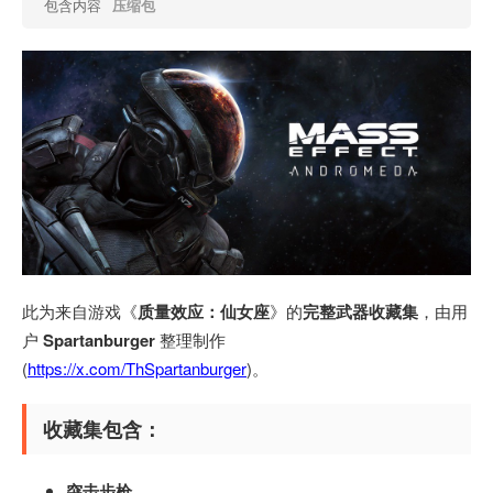
包含内容
压缩包
此为来自游戏《
质量效应：仙女座
》的
完整武器收藏集
，由用
户
Spartanburger
整理制作
(
https://x.com/ThSpartanburger
)。
收藏集包含：
突击步枪