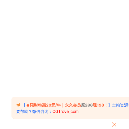
【
🔥限时特惠29元/年｜永久会员
原298
现198！
】全站资源
要帮助？微信咨询：
CGTrove_com