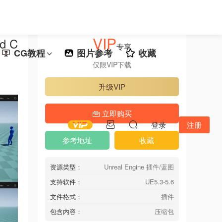
VIP
d C
专享
CG教程
图片参考
收藏
仅限VIP下载
升级VIP
立即购买
登录
注册
参考地址
收藏
资源类型：
Unreal Engine 插件/蓝图
支持软件：
UE5.3-5.6
文件格式：
插件
包含内容：
压缩包