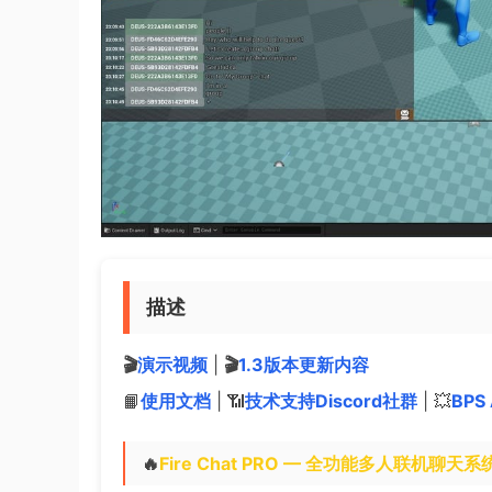
描述
🎬
演示视频
|
🎬
1.3版本更新内容
📙
使用文档
|
📶
技术支持Discord社群
|
💥
BPS
🔥
Fire Chat PRO — 全功能多人联机聊天系