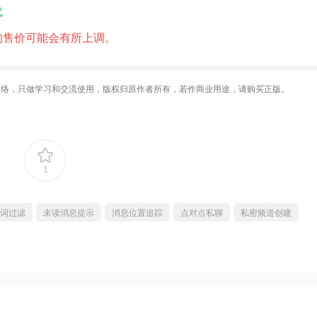
代
的售价可能会有所上调。
络，只做学习和交流使用，版权归原作者所有，若作商业用途，请购买正版。
1
词过滤
未读消息提示
消息位置追踪
点对点私聊
私密频道创建