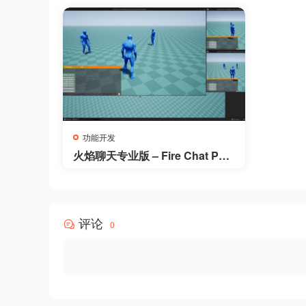
功能开发
火焰聊天专业版 – Fire Chat PR
O – groups, pm and world chat
with adjustable talk distance
评论
0