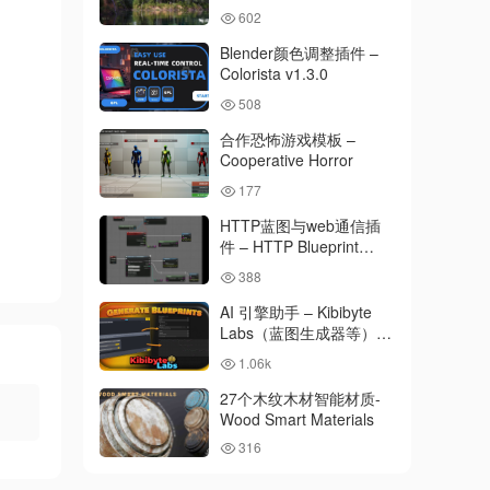
Pine Environment
602
(Foliage , Island , PCG ,
Nature , River )
Blender颜色调整插件 –
Colorista v1.3.0
508
合作恐怖游戏模板 –
Cooperative Horror
177
HTTP蓝图与web通信插
件 – HTTP Blueprint
WebCommunication
388
AI 引擎助手 – Kibibyte
Labs（蓝图生成器等）-
AI Engine Assistant –
1.06k
Kibibyte Labs (Blueprint
Generator & More!)
27个木纹木材智能材质-
Wood Smart Materials
316