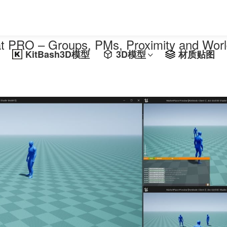
 – Groups, PMs, Proximity and Worl
KitBash3D模型
3D模型
材质贴图