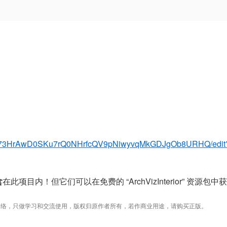
t/d/173HrAwD0SKu7rQ0NHrfcQV9pNiwyvqMkGDJgOb8URHQ/edit
含
在此项目内！但它们可以在免费的 “ArchVizInterior” 资源包中
络，只做学习和交流使用，版权归原作者所有，若作商业用途，请购买正版。