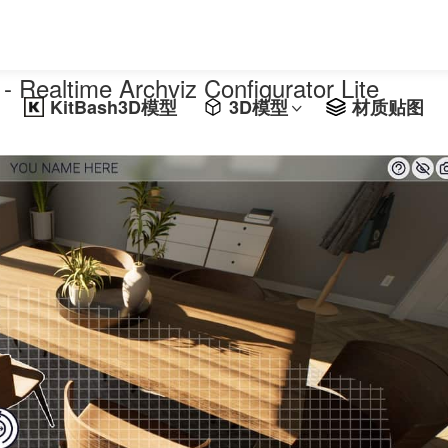
e Archviz Configurator Lite
KitBash3D模型
3D模型
材质贴图