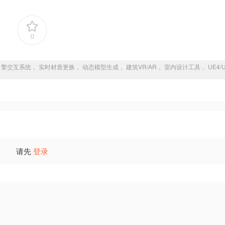
0
化配置器， 虚幻引擎交互系统， 实时材质更换， 动态模型生成， 建筑VR/AR， 室内设计工具， UE4/
请先
登录