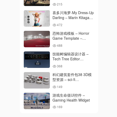
Kitbash Vol 3
215
喜多川海梦-My Dress-Up
Darling – Marin Kitagawa
– Game Ready 3D
472
Model – UE4
恐怖游戏模板 – Horror
Game Template –
Backrooms Environment
488
技能树编辑器设计器 –
Tech Tree Editor
Designer
368
科幻建筑套件包38 3D模
型资源 – sci-fi
Architecture kitbash 38
149
3D model
游戏生命值UI控件 –
Gaming Health Widget
169