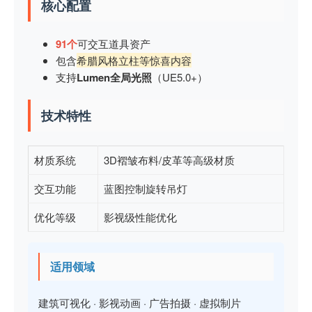
核心配置
91个
可交互道具资产
包含
希腊风格立柱等惊喜内容
支持
Lumen全局光照
（UE5.0+）
技术特性
材质系统
3D褶皱布料/皮革等高级材质
交互功能
蓝图控制旋转吊灯
优化等级
影视级性能优化
适用领域
建筑可视化 · 影视动画 · 广告拍摄 · 虚拟制片