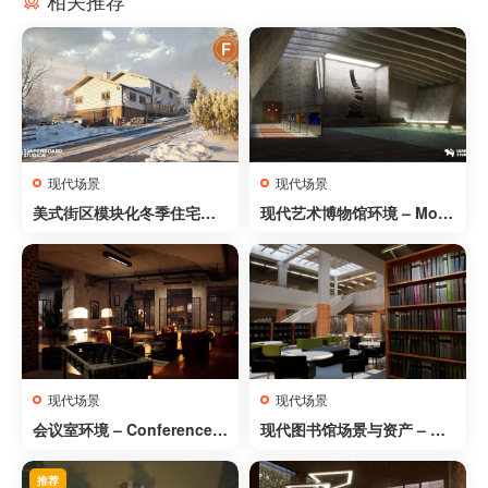
现代场景
现代场景
美式街区模块化冬季住宅
现代艺术博物馆环境 – Mod
（含完整室内）- American
ern Art Museum Environm
Drive | Modular Winter Ho
ent (Showroom Museum
use with Interior
Art Exhibition Showroom)
现代场景
现代场景
会议室环境 – Conference /
现代图书馆场景与资产 – Mo
Meeting Room Environme
dern Library – Scene & As
nt
sets
推荐