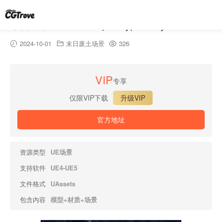
末日城市-Sharur\’s Apocalyptic City
2024-10-01
末日废土场景
326
VIP
专享
仅限VIP下载
升级VIP
官方地址
资源类型
UE场景
支持软件
UE4-UE5
文件格式
UAssets
包含内容
模型+材质+场景