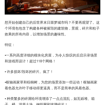
想开始创建自己的后世界末日噩梦城市吗？不要再观望了。这
个环境包包含了构建各种被摧毁的建筑物，景观，碎片和粒子
效果的所有内容，以增加场景的趣味性。
特征：
⦁一系列高度详细的模块化房屋，为令人惊叹的后启示录场景
和游戏而设计！超过118个网格！
⦁ 许多损坏/毁坏的碎片。疯了！
⦁枢轴画家草和棕榈树，为您的场景添加一些运动！枢轴画家
着色器允许叶子移动得更逼真，而不是简单的风着色器。
⦁ 种类繁多的碎屑给环境增添了一点点混乱，如瓦砾堆、箱
子、桶、混凝土块、钢筋网和玻璃碎片！