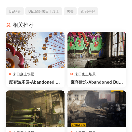
UE场景
UE场景-末日丨废土
屠夫
西部牛仔
相关推荐
末日废土场景
末日废土场景
废弃游乐园-Abandoned A
废弃建筑-Abandoned Buil
musement Park
ding