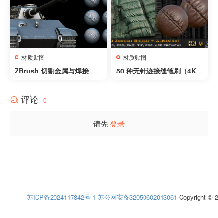
材质贴图
材质贴图
ZBrush 切割金属与焊接笔
50 种无针迹接缝笔刷（4K）
刷 – Cutted metal and Wel
+ Alpha – 第 03 卷 – 50 Se
ding Brushes for Zbrush
am Brushes Without Stitc
评论
hes (4k)+Alpha -Vol 03
0
请先
登录
苏ICP备2024117842号-1
苏公网安备32050602013061
Copyright © 