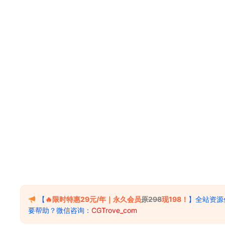
【
🔥限时特惠29元/年｜永久会员
原298
现198！
】全站资源
要帮助？微信咨询：
CGTrove_com