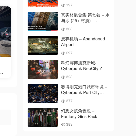
SPACESHIP Hard
197
Surface KITBASH 350
DETAILS
真实材质合集 第七卷 – 水
与冰 (25+ 材质) –
Realistic Materials Vol. 7
308
– Water & Ice (25+
Materials)
废弃机场 – Abandoned
Airport
297
科幻赛博朋克新城-
Cyberpunk NeoCity Z
tr
328
赛博朋克港口城市环境 –
Cyberpunk Port City
Environment
377
幻想女孩角色包 –
Fantasy Girls Pack
383