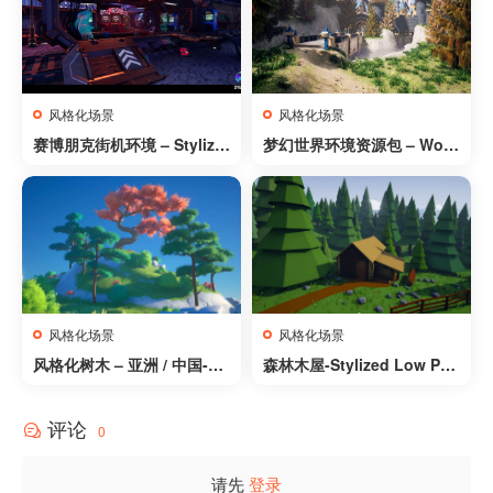
风格化场景
风格化场景
赛博朋克街机环境 – Stylize
梦幻世界环境资源包 – Won
d Cyberpunk Arcade Envir
derLand
onment
风格化场景
风格化场景
风格化树木 – 亚洲 / 中国-St
森林木屋-Stylized Low Pol
ylized Trees – Asia / China
y Buildings
评论
0
请先
登录