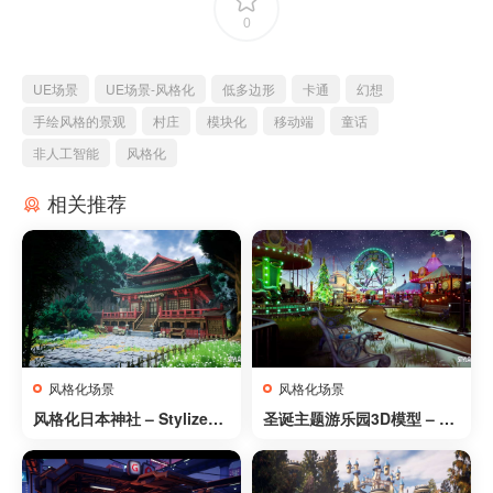
0
UE场景
UE场景-风格化
低多边形
卡通
幻想
手绘风格的景观
村庄
模块化
移动端
童话
非人工智能
风格化
相关推荐
风格化场景
风格化场景
风格化日本神社 – Stylized
圣诞主题游乐园3D模型 – St
Japanese Shrine
ylized Christmas Amusem
ent Park