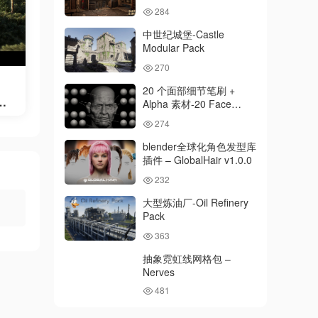
284
中世纪城堡-Castle
Modular Pack
270
20 个面部细节笔刷 +
ol
Alpha 素材-20 Face
Details Brush + Alphas
274
blender全球化角色发型库
插件 – GlobalHair v1.0.0
232
大型炼油厂-Oil Refinery
Pack
363
抽象霓虹线网格包 –
Nerves
481