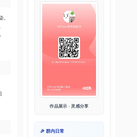
染。
。
。
、
图
作品展示 · 灵感分享
🎉 群内日常