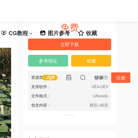
免费
CG教程
图片参考
收藏
立即下载
参考地址
收藏
资源类型：
登录
UE模型
注册
支持软件：
UE4-UE5
文件格式：
UAssets
包含内容：
模型+材质