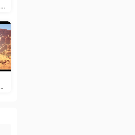
 an
 –