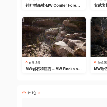
针叶树森林-MW Conifer Forest
玄武岩柱和
Trees Biome
ns and
tKit P
自然场景
自然场
MW岩石和巨石 – MW Rocks an
MW岩石和
d Boulders
nd Bou
评论
0