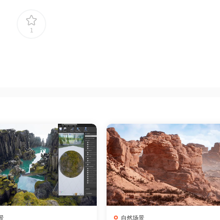
1
景
自然场景