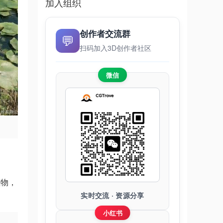
加入组织
创作者交流群
💬
扫码加入3D创作者社区
微信
植物，
实时交流 · 资源分享
小红书